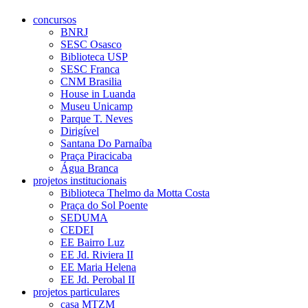
concursos
BNRJ
SESC Osasco
Biblioteca USP
SESC Franca
CNM Brasilia
House in Luanda
Museu Unicamp
Parque T. Neves
Dirigível
Santana Do Parnaíba
Praça Piracicaba
Água Branca
projetos institucionais
Biblioteca Thelmo da Motta Costa
Praça do Sol Poente
SEDUMA
CEDEI
EE Bairro Luz
EE Jd. Riviera II
EE Maria Helena
EE Jd. Perobal II
projetos particulares
casa MTZM